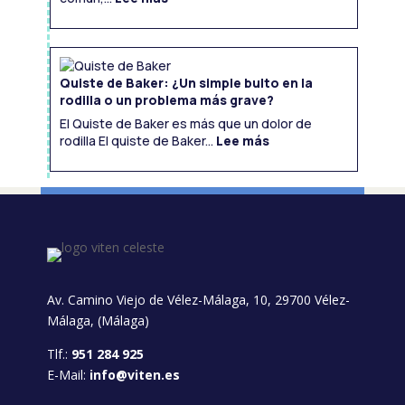
Una
Visión
Integral
Quiste de Baker: ¿Un simple bulto en la
rodilla o un problema más grave?
El Quiste de Baker es más que un dolor de
:
Quiste
rodilla El quiste de Baker...
Lee más
de
Baker:
¿Un
simple
bulto
en
la
rodilla
o
un
problema
más
grave?
Av. Camino Viejo de Vélez-Málaga, 10, 29700 Vélez-
Málaga, (Málaga)
Tlf.:
951 284 925
E-Mail:
info@viten.es