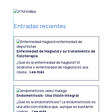
Entradas recientes
Enfermedad de Haglund y su tratamiento de
fisioterapia
¿Qué es la enfermedad de haglund? El
síndrome o enfermedad de Haglund es una
:
Enfermedad
causa...
Lee más
de
Haglund
y
su
tratamiento
de
fisioterapia
Endometriosis: Una Visión Integral
¿Qué es la endometriosis? La endometriosis es
una afección médica que, aunque es bastante
:
Endometriosis:
común,...
Lee más