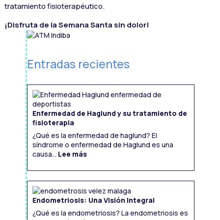
tratamiento fisioterapéutico.
¡Disfruta de la Semana Santa sin dolor!
Entradas recientes
Enfermedad de Haglund y su tratamiento de
fisioterapia
¿Qué es la enfermedad de haglund? El
síndrome o enfermedad de Haglund es una
:
Enfermedad
causa...
Lee más
de
Haglund
y
su
tratamiento
de
fisioterapia
Endometriosis: Una Visión Integral
¿Qué es la endometriosis? La endometriosis es