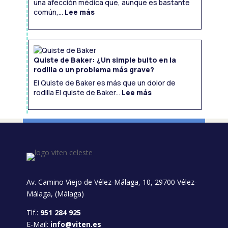
una afección médica que, aunque es bastante
:
Endometriosis:
común,...
Lee más
Una
Visión
Integral
Quiste de Baker: ¿Un simple bulto en la
rodilla o un problema más grave?
El Quiste de Baker es más que un dolor de
:
Quiste
rodilla El quiste de Baker...
Lee más
de
Baker:
¿Un
simple
bulto
en
la
rodilla
o
un
problema
más
grave?
Av. Camino Viejo de Vélez-Málaga, 10, 29700 Vélez-
Málaga, (Málaga)
Tlf.:
951 284 925
E-Mail:
info@viten.es