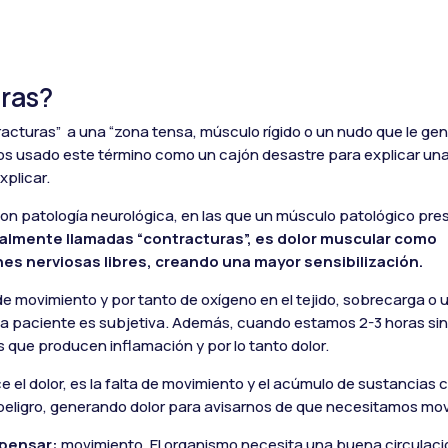
ras?
racturas” a una “zona tensa, músculo rígido o un nudo que le gen
os usado este término como un cajón desastre para explicar una
xplicar.
on patología neurológica, en las que un músculo patológico pre
ialmente llamadas “contracturas”, es dolor muscular como
nes nerviosas libres, creando una mayor sensibilización.
e movimiento y por tanto de oxígeno en el tejido, sobrecarga o u
cada paciente es subjetiva. Además, cuando estamos 2-3 horas sin
 que producen inflamación y por lo tanto dolor.
e el dolor, es la falta de movimiento y el acúmulo de sustancias 
peligro, generando dolor para avisarnos de que necesitamos mo
 pensar:
movimiento. El organismo necesita una buena circulaci