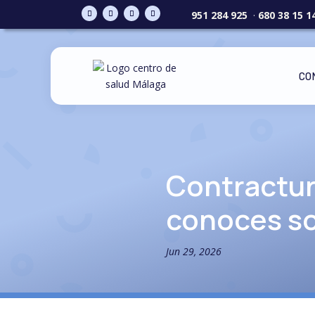
951 284 925
·
680 38 15 1
CO
Contractur
conoces so
Jun 29, 2026