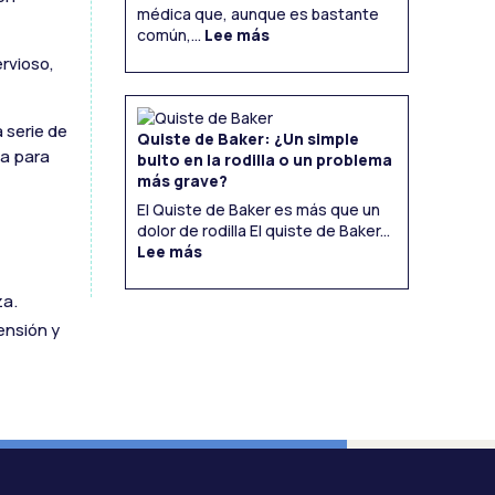
médica que, aunque es bastante
:
Endometriosis:
común,...
Lee más
Una
Visión
Integral
ervioso,
 serie de
Quiste de Baker: ¿Un simple
ta para
bulto en la rodilla o un problema
más grave?
El Quiste de Baker es más que un
dolor de rodilla El quiste de Baker...
:
Quiste
Lee más
de
Baker:
¿Un
simple
bulto
en
la
za.
rodilla
o
un
problema
ensión y
más
grave?