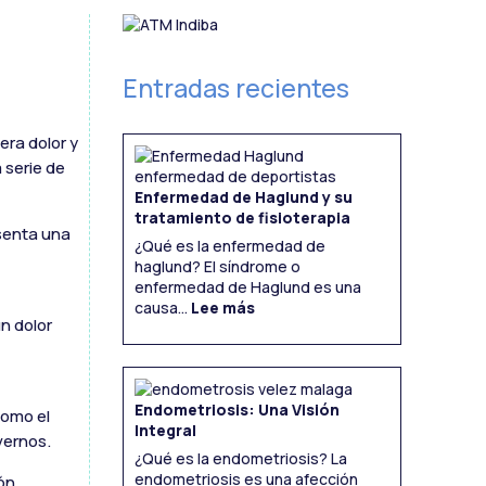
Entradas recientes
era dolor y
 serie de
Enfermedad de Haglund y su
tratamiento de fisioterapia
senta una
¿Qué es la enfermedad de
haglund? El síndrome o
enfermedad de Haglund es una
:
Enfermedad
causa...
Lee más
de
Haglund
n dolor
y
su
tratamiento
de
fisioterapia
Endometriosis: Una Visión
como el
Integral
vernos.
¿Qué es la endometriosis? La
endometriosis es una afección
ón