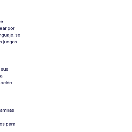
de
ear por
nguaje. se
os juegos
 sus
ma
cación
amilias
les para