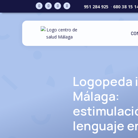
951 284 925
·
680 38 15 1
CO
Logopeda i
Málaga:
estimulaci
lenguaje e