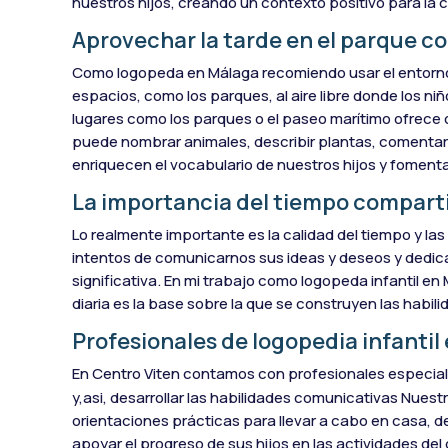
nuestros hijos, creando un contexto positivo para la
Aprovechar la tarde en el parque c
Como logopeda en Málaga recomiendo usar el entorno
espacios, como los parques, al aire libre donde los n
lugares como los parques o el paseo marítimo ofrece 
puede nombrar animales, describir plantas, comentar 
enriquecen el vocabulario de nuestros hijos y fomenta
La importancia del tiempo comparti
Lo realmente importante es la calidad del tiempo y la
intentos de comunicarnos sus ideas y deseos y dedica
significativa. En mi trabajo como logopeda infantil en
diaria es la base sobre la que se construyen las habil
Profesionales de logopedia infantil
En Centro Viten contamos con profesionales especia
y,asi, desarrollar las habilidades comunicativas Nues
orientaciones prácticas para llevar a cabo en casa, d
apoyar el progreso de sus hijos en las actividades del d