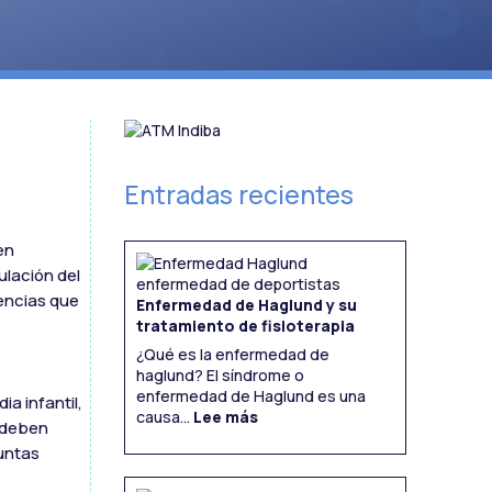
Entradas recientes
en
ulación del
iencias que
Enfermedad de Haglund y su
tratamiento de fisioterapia
¿Qué es la enfermedad de
haglund? El síndrome o
enfermedad de Haglund es una
ia infantil,
:
Enfermedad
causa...
Lee más
de
s deben
Haglund
y
su
tratamiento
guntas
de
fisioterapia