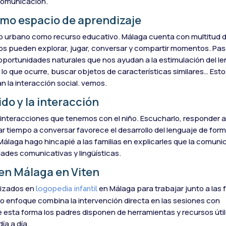
 comunicación.
omo espacio de aprendizaje
 urbano como recurso educativo. Málaga cuenta con multitud 
iños pueden explorar, jugar, conversar y compartir momentos. Pas
oportunidades naturales que nos ayudan a la estimulación del le
lo que ocurre, buscar objetos de características similares… Est
n la interacción social. vemos.
do y la interacción
s interacciones que tenemos con el niño. Escucharlo, responder a
r tiempo a conversar favorece el desarrollo del lenguaje de for
 Málaga hago hincapié a las familias en explicarles que la comuni
idades comunicativas y lingüísticas.
 en Málaga en Viten
lizados en
en Málaga para trabajar junto a las f
logopedia infantil
tro enfoque combina la intervención directa en las sesiones con
e esta forma los padres disponen de herramientas y recursos úti
ía a día.