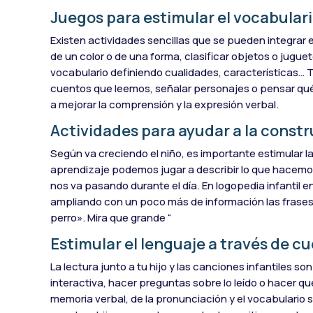
Juegos para estimular el vocabular
Existen actividades sencillas que se pueden integrar e
de un color o de una forma, clasificar objetos o jugu
vocabulario definiendo cualidades, características… 
cuentos que leemos, señalar personajes o pensar qué
a mejorar la comprensión y la expresión verbal.
Actividades para ayudar a la constr
Según va creciendo el niño, es importante estimular 
aprendizaje podemos jugar a describir lo que hacemos
nos va pasando durante el día. En logopedia infantil 
ampliando con un poco más de información las frases qu
perro». Mira que grande “
Estimular el lenguaje a través de c
La lectura junto a tu hijo y las canciones infantiles so
interactiva, hacer preguntas sobre lo leído o hacer que
memoria verbal, de la pronunciación y el vocabulario 