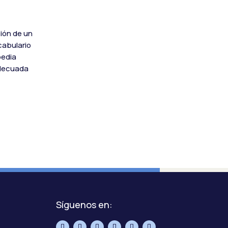
ción de un
cabulario
pedia
 adecuada
Síguenos en: