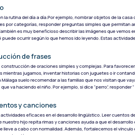
io
n la rutina del día a día.Por ejemplo, nombrar objetos de la casa
etes por categorías, responder preguntas simples que permitan am
También es muy beneficioso describir las imágenes que vemos e
 puede ocurrir según lo que hemos ido leyendo. Estas activida
ucción de frases
la construcción de oraciones simples y complejas. Para favorecer
 mientras jugamos, inventar historias con juguetes o ir contand
en Málaga suelo recomendar a las familias que nos visitan que va
e va haciendo el niño. Por ejemplo, si dice “perro”, responder “ 
uentos y canciones
n actividades eficaces en el desarrollo lingüístico. Leer cuentos 
 nuestro hijo repita rimas y canciones ayuda a que el desarrollo 
se lleve a cabo con normalidad. Además, fortalecemos el vínculo