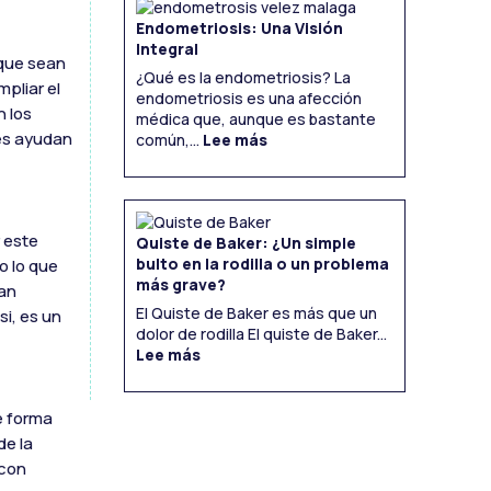
Endometriosis: Una Visión
Integral
 que sean
¿Qué es la endometriosis? La
pliar el
endometriosis es una afección
n los
médica que, aunque es bastante
:
des ayudan
Endometriosis:
común,...
Lee más
Una
Visión
Integral
 este
Quiste de Baker: ¿Un simple
bulto en la rodilla o un problema
o lo que
más grave?
yan
El Quiste de Baker es más que un
si, es un
dolor de rodilla El quiste de Baker...
:
Quiste
Lee más
de
Baker:
¿Un
simple
bulto
en
la
rodilla
o
de forma
un
problema
más
grave?
de la
 con