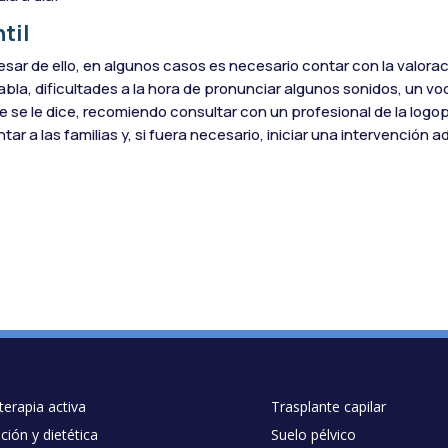
til
sar de ello, en algunos casos es necesario contar con la valora
abla, dificultades a la hora de pronunciar algunos sonidos, un vo
e se le dice, recomiendo consultar con un profesional de la logo
tar a las familias y, si fuera necesario, iniciar una intervención
oterapia activa
Trasplante capilar
ción y dietética
Suelo pélvico