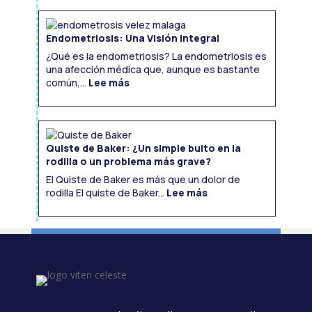
fisioterapia
Endometriosis: Una Visión Integral
¿Qué es la endometriosis? La endometriosis es
una afección médica que, aunque es bastante
:
Endometriosis:
común,...
Lee más
Una
Visión
Integral
Quiste de Baker: ¿Un simple bulto en la
rodilla o un problema más grave?
El Quiste de Baker es más que un dolor de
:
Quiste
rodilla El quiste de Baker...
Lee más
de
Baker:
¿Un
simple
bulto
en
la
rodilla
o
un
problema
más
grave?